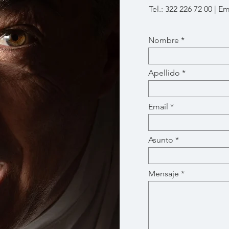
Tel.: 322 226 72 00 | Em
Nombre
Apellido
Email
Asunto
Mensaje