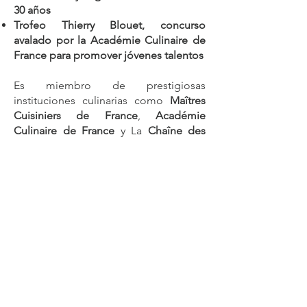
30 años
Trofeo Thierry Blouet, concurso
avalado por la Académie Culinaire de
France para promover jóvenes talentos
Es miembro de prestigiosas
instituciones culinarias como
Maîtres
Cuisiniers de France
,
Académie
Culinaire de France
y La
Chaîne des
Rôtisseurs
, donde actualmente funge
como Presidente Nacional de México y
miembro del Consejo Mundial.
Una vida dedicada al
sabor
Con cada platillo,
Chef Thierry Blouet
celebra su herencia, su amor por
México
y su inquebrantable